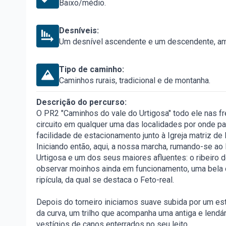
Baixo/médio.
Desníveis:
Um desnível ascendente e um descendente, a
Tipo de caminho:
Caminhos rurais, tradicional e de montanha.
Descrição do percurso:
O PR2 "Caminhos do vale do Urtigosa" todo ele nas fr
circuito em qualquer uma das localidades por onde pa
facilidade de estacionamento junto à Igreja matriz d
Iniciando então, aqui, a nossa marcha, rumando-se ao 
Urtigosa e um dos seus maiores afluentes: o ribeiro
observar moinhos ainda em funcionamento, uma bela c
ripícula, da qual se destaca o Feto-real.
Depois do torneiro iniciamos suave subida por um es
da curva, um trilho que acompanha uma antiga e lendár
vestígios de canos enterrados no seu leito.