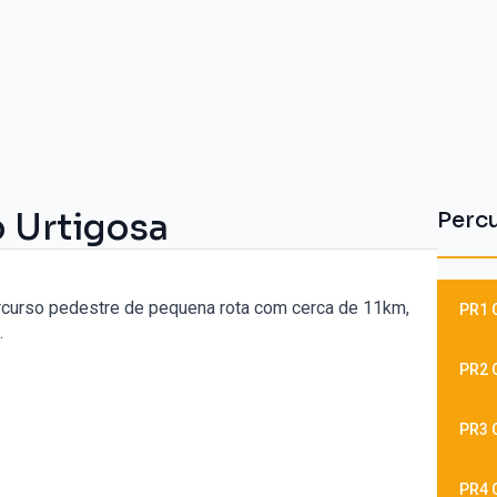
 Urtigosa
Perc
rcurso pedestre de pequena rota com cerca de 11km,
PR1
.
PR2 
PR3 
PR4 