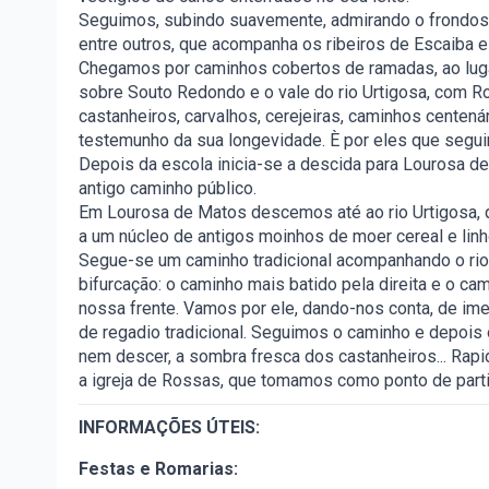
Seguimos, subindo suavemente, admirando o frondoso 
entre outros, que acompanha os ribeiros de Escaiba 
Chegamos por caminhos cobertos de ramadas, ao lug
sobre Souto Redondo e o vale do rio Urtigosa, com R
castanheiros, carvalhos, cerejeiras, caminhos centená
testemunho da sua longevidade. È por eles que segu
Depois da escola inicia-se a descida para Lourosa d
antigo caminho público.
Em Lourosa de Matos descemos até ao rio Urtigosa, q
a um núcleo de antigos moinhos de moer cereal e linh
Segue-se um caminho tradicional acompanhando o rio
bifurcação: o caminho mais batido pela direita e o cam
nossa frente. Vamos por ele, dando-nos conta, de im
de regadio tradicional. Seguimos o caminho e depois 
nem descer, a sombra fresca dos castanheiros... Rap
a igreja de Rossas, que tomamos como ponto de parti
INFORMAÇÕES ÚTEIS:
Festas e Romarias: