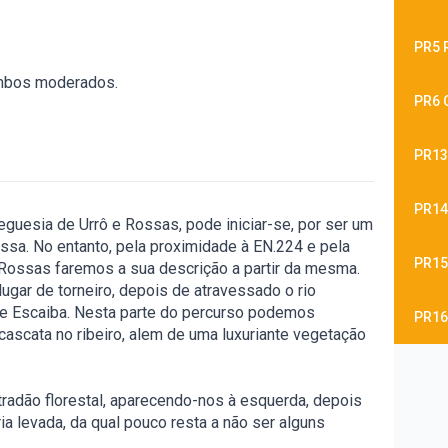
PR5 
mbos moderados.
PR6 
PR13
PR14
eguesia de Urrô e Rossas, pode iniciar-se, por ser um
ssa. No entanto, pela proximidade à EN.224 e pela
PR15
e Rossas faremos a sua descrição a partir da mesma.
lugar de torneiro, depois de atravessado o rio
 de Escaiba. Nesta parte do percurso podemos
PR16
ascata no ribeiro, alem de uma luxuriante vegetação
tradão florestal, aparecendo-nos à esquerda, depois
ia levada, da qual pouco resta a não ser alguns